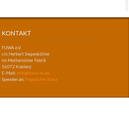
KONTAKT
FUWA e.V.
c/o Herbert Siepenkötter
Im Metternicher Feld 8
56072 Koblenz
E-Mail:
info@fuwa-ev.de
Spenden an:
Paypal.Me/fuwa